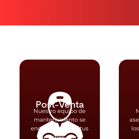
Garantía
Nuestra garantía
Co
asegura tu operación
los 365 días del año.
ne
se