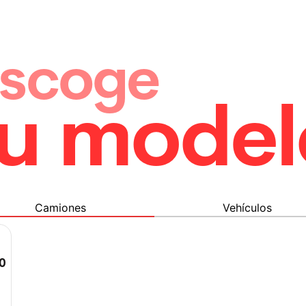
Escoge
tu model
Camiones
Vehículos
0