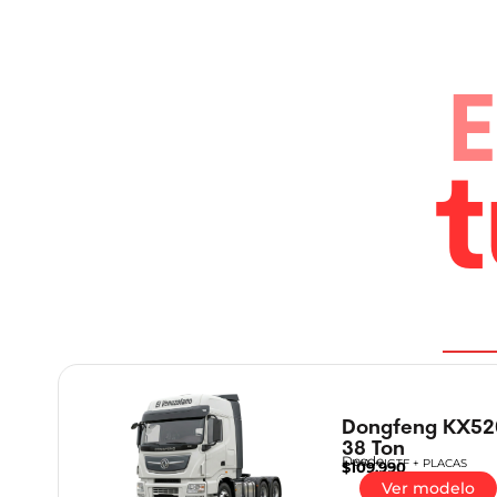
Dongfeng KX52
38 Ton
Desde
+ IVA + IGTF + PLACAS
$109.990
Ver modelo