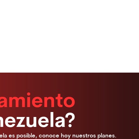
iamiento
nezuela?
a es posible, conoce hoy nuestros planes.