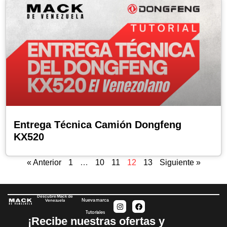
Entrega Técnica Camión Dongfeng
KX520
« Anterior
1
…
10
11
12
13
Siguiente »
Descubre Mack de
Nueva marca
Venezuela
Tutoriales
¡Recibe nuestras ofertas y