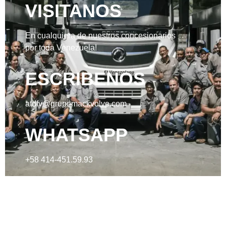
VISITANOS
En cualquiera de nuestros concesionarios
por toda Venezuela!
ESCRIBENOS
atdfv@grupomackvolvo.com
WHATSAPP
+58 414-451.59.93