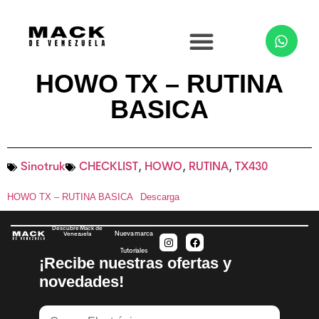
HOWO TX – RUTINA
BASICA
Sinotruk
CHECKLIST
,
HOWO
,
RUTINA
,
TX430
HOWO TX – RUTINA BASICA
Descarga
Descubre Mack de
Nueva marca
Venezuela
Tutoriales
¡Recibe nuestras ofertas y
novedades!