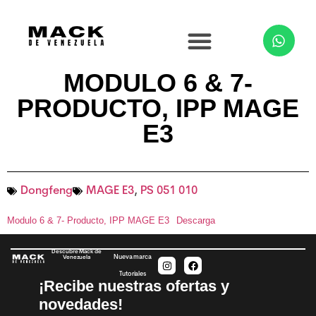
MODULO 6 & 7-
PRODUCTO, IPP MAGE
E3
Dongfeng
MAGE E3
,
PS 051 010
Modulo 6 & 7- Producto, IPP MAGE E3
Descarga
Descubre Mack de
Nueva marca
Venezuela
Tutoriales
¡Recibe nuestras ofertas y
novedades!