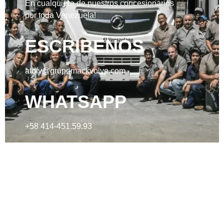
En cualquiera de nuestros concesionarios
por toda Venezuela!
ESCRIBENOS
atdfv@grupomackvolvo.com
WHATSAPP
+58 414-451.59.93