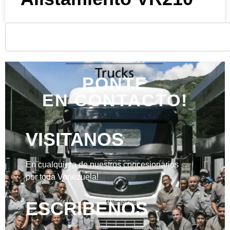
PONTE
EN CONTACTO!
VISITANOS
En cualquiera de nuestros concesionarios
por toda Venezuela!
ESCRIBENOS