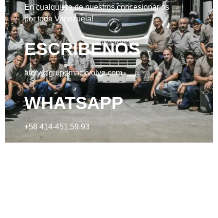
En cualquiera de nuestros concesionarios
por toda Venezuela!
ESCRIBENOS
atdfv@grupomackvolvo.com
WHATSAPP
+58 414-451.59.93