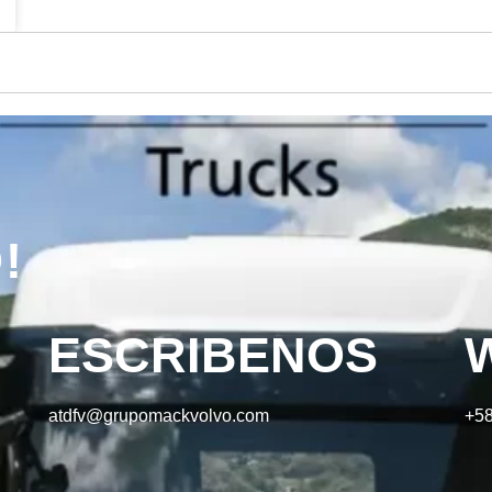
!
ESCRIBENOS
atdfv@grupomackvolvo.com
+58