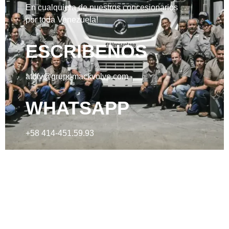
En cualquiera de nuestros concesionarios
por toda Venezuela!
ESCRIBENOS
atdfv@grupomackvolvo.com
WHATSAPP
+58 414-451.59.93