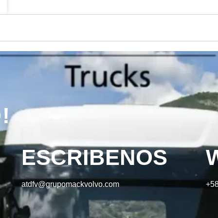
!
ESCRIBENOS
atdfv@grupomackvolvo.com
+58