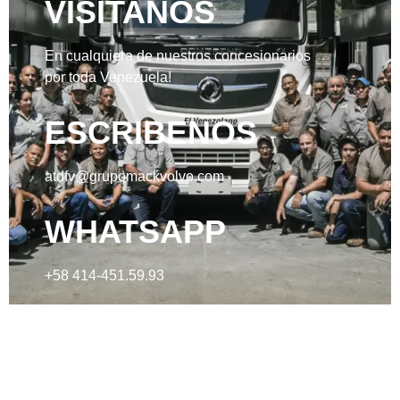
VISITANOS
En cualquiera de nuestros concesionarios
por toda Venezuela!
ESCRIBENOS
atdfv@grupomackvolvo.com
WHATSAPP
+58 414-451.59.93