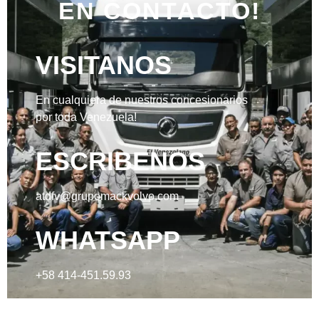
EN CONTACTO!
VISITANOS
En cualquiera de nuestros concesionarios
por toda Venezuela!
ESCRIBENOS
atdfv@grupomackvolvo.com
WHATSAPP
+58 414-451.59.93