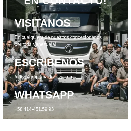
EN CONTACTO!
VISITANOS
En cualquiera de nuestros concesionarios
por toda Venezuela!
ESCRIBENOS
atdfv@grupomackvolvo.com
WHATSAPP
+58 414-451.59.93