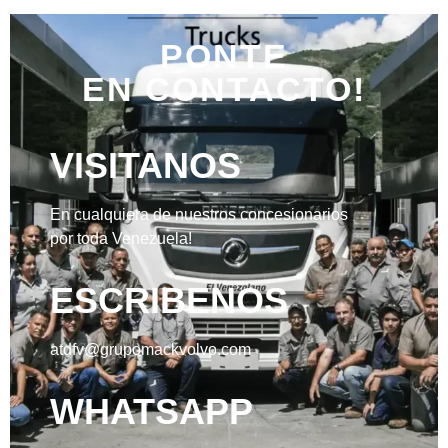
PONTE
EN CONTACTO!
VISITANOS
En cualquiera de nuestros concesionarios
por toda Venezuela!
ESCRIBENOS
atdfv@grupomackvolvo.com
WHATSAPP