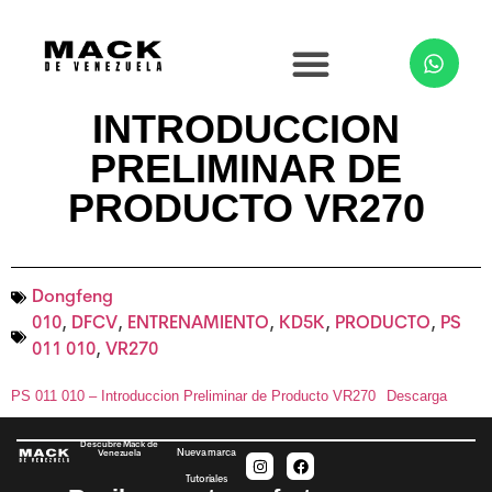
INTRODUCCION
PRELIMINAR DE
PRODUCTO VR270
Dongfeng
010
,
DFCV
,
ENTRENAMIENTO
,
KD5K
,
PRODUCTO
,
PS
011 010
,
VR270
PS 011 010 – Introduccion Preliminar de Producto VR270
Descarga
Descubre Mack de
Nueva marca
Venezuela
Tutoriales