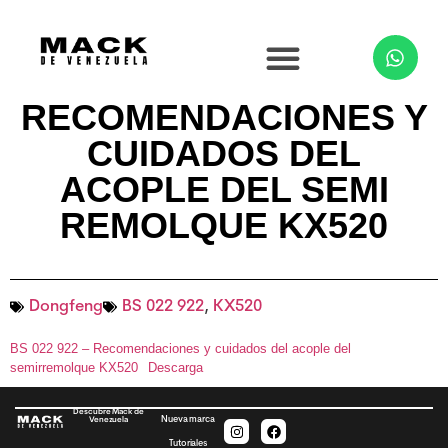
RECOMENDACIONES Y
CUIDADOS DEL
ACOPLE DEL SEMI
REMOLQUE KX520
Dongfeng
BS 022 922
,
KX520
BS 022 922 – Recomendaciones y cuidados del acople del
semirremolque KX520
Descarga
Descubre Mack de
Nueva marca
Venezuela
Tutoriales