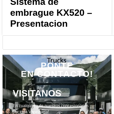
Sistema de
embrague KX520 –
Presentacion
PONTE
EN CONTACTO!
VISITANOS
En cualquiera de nuestros concesionarios
por toda Venezuela!