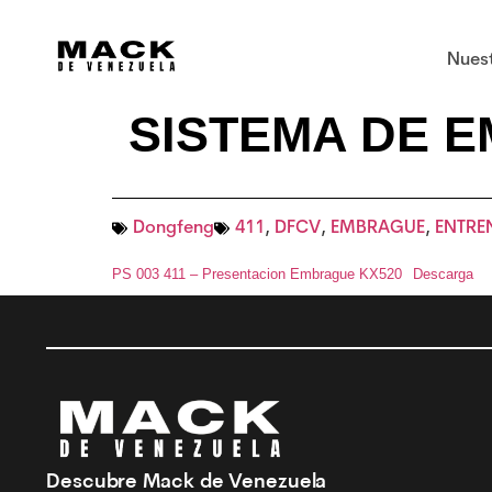
Nues
SISTEMA DE 
Dongfeng
411
,
DFCV
,
EMBRAGUE
,
ENTRE
PS 003 411 – Presentacion Embrague KX520
Descarga
Descubre Mack de Venezuela