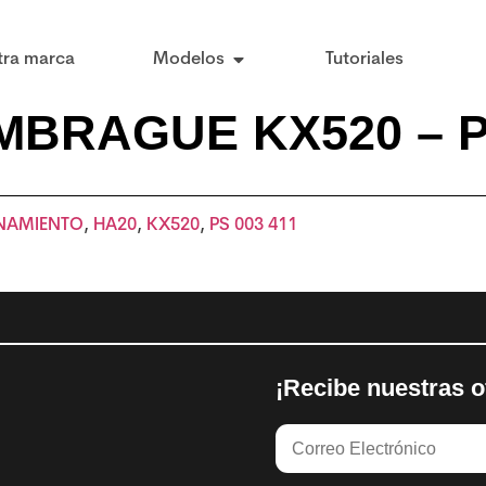
tra marca
Modelos
Tutoriales
EMBRAGUE KX520 – 
NAMIENTO
,
HA20
,
KX520
,
PS 003 411
¡Recibe nuestras o